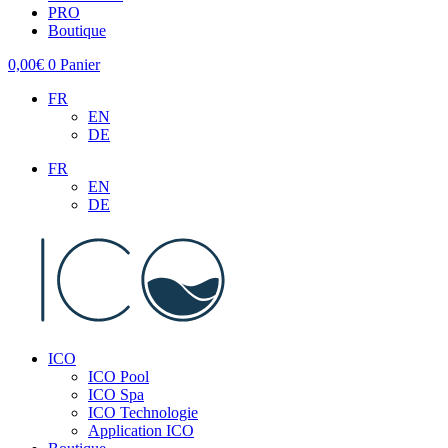
PRO
Boutique
0,00
€
0
Panier
FR
EN
DE
FR
EN
DE
ICO
ICO Pool
ICO Spa
ICO Technologie
Application ICO