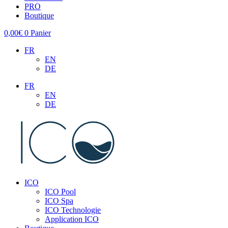
PRO
Boutique
0,00
€
0
Panier
FR
EN
DE
FR
EN
DE
ICO
ICO Pool
ICO Spa
ICO Technologie
Application ICO