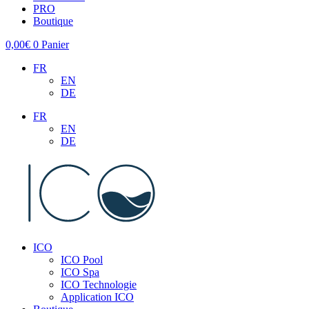
PRO
Boutique
0,00
€
0
Panier
FR
EN
DE
FR
EN
DE
ICO
ICO Pool
ICO Spa
ICO Technologie
Application ICO