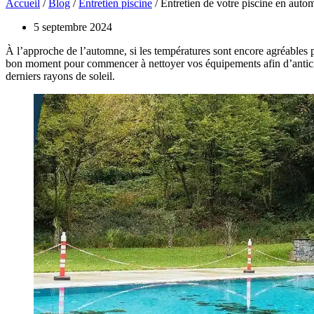
Accueil
/
Blog
/
Entretien piscine
/ Entretien de votre piscine en autom
5 septembre 2024
À l’approche de l’automne, si les températures sont encore agréables pou
bon moment pour commencer à nettoyer vos équipements afin d’antici
derniers rayons de soleil.