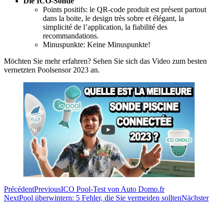
Die ICO-Sonde
Points positifs: le QR-code produit est présent partout
dans la boite, le design très sobre et élégant, la
simplicité de l’application, la fiabilité des
recommandations.
Minuspunkte: Keine Minuspunkte!
Möchten Sie mehr erfahren? Sehen Sie sich das Video zum besten
vernetzten Poolsensor 2023 an.
Précédent
Previous
ICO Pool-Test von Auto Domo.fr
Next
Pool überwintern: 5 Fehler, die Sie vermeiden sollten
Nächster