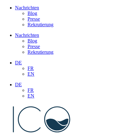
Aller
Nachrichten
au
Blog
contenu
Presse
Rekrutierung
Nachrichten
Blog
Presse
Rekrutierung
DE
FR
EN
DE
FR
EN